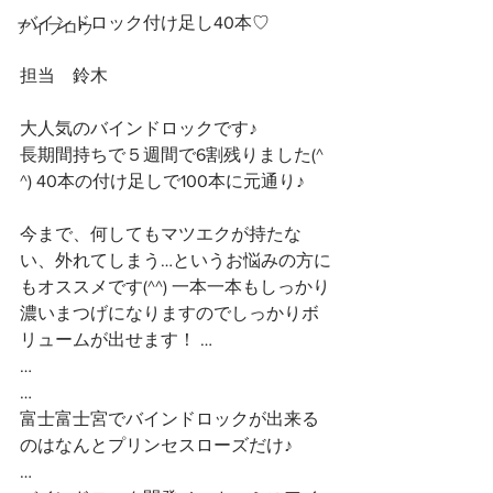
バインドロック付け足し40本♡
アイブロウ
担当　鈴木
大人気のバインドロックです♪
長期間持ちで５週間で6割残りました(^ 
^) 40本の付け足しで100本に元通り♪
今まで、何してもマツエクが持たな
い、外れてしまう…というお悩みの方に
もオススメです(^^) 一本一本もしっかり
濃いまつげになりますのでしっかりボ
リュームが出せます！ …
…
…
富士富士宮でバインドロックが出来る
のはなんとプリンセスローズだけ♪
…