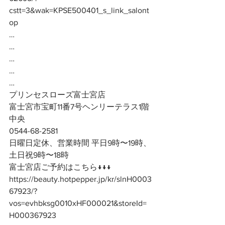
cstt=3&wak=KPSE500401_s_link_salont
op
…
…
…
…
…
プリンセスローズ富士宮店
富士宮市宝町11番7号ヘンリーテラス1階
中央
0544-68-2581
日曜日定休、営業時間 平日9時〜19時、
土日祝9時〜18時
富士宮店ご予約はこちら↓↓↓
https://beauty.hotpepper.jp/kr/slnH0003
67923/?
vos=evhbksg0010xHF000021&storeId=
H000367923