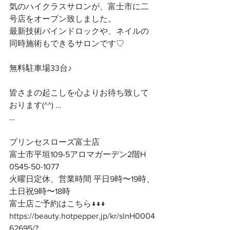
気のハイクラスサロンが、富士市に二
号店をオープン致しました。
最新技術バインドロックや、ネイルの
同時施術もできるサロンです♡
無料駐車場33台♪
皆さまの起こしを心よりお待ち致して
おります(^^) …
…
プリンセスローズ富士店
富士市平垣109-5アロマガーデン2階H
0545-50-1077
火曜日定休、営業時間 平日9時〜19時、
土日祝9時〜18時
富士店ご予約はこちら↓↓↓
https://beauty.hotpepper.jp/kr/slnH0004
62695/?