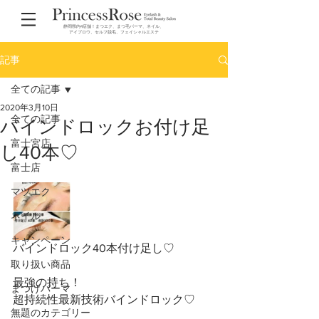
静岡県内4店舗！まつエク、まつ毛パーマ、ネイル、
アイブロウ、セルフ脱毛、フェイシャルエステ
記事
全ての記事
2020年3月10日
全ての記事
バインドロックお付け足
富士宮店
し40本♡
富士店
マツエク
ネイル
キャンペーン
バインドロック40本付け足し♡
取り扱い商品
最強の持ち！
まつげパーマ
超持続性最新技術バインドロック♡
無題のカテゴリー