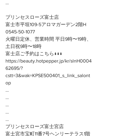
…
プリンセスローズ富士店
富士市平垣109-5アロマガーデン2階H
0545-50-1077
火曜日定休、営業時間 平日9時〜19時、
土日祝9時〜18時
富士店ご予約はこちら↓↓↓
https://beauty.hotpepper.jp/kr/slnH0004
62695/?
cstt=3&wak=KPSE500401_s_link_salont
op
…
…
…
…
…
プリンセスローズ富士宮店
富士宮市宝町11番7号ヘンリーテラス1階