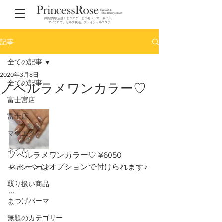
静岡県内4店舗！まつエク、まつ毛パーマ、ネイル、
アイブロウ、セルフ脱毛、フェイシャルエステ
記事
全ての記事
2020年3月8日
全ての記事
ノベルラメワンカラー♡
富士宮店
富士店
マツエク
ネイル
ノベルラメワンカラー♡ ¥6050
ストーンはオプションで付けられます♪
キャンペーン
…
取り扱い商品
…
まつげパーマ
…
無題のカテゴリー