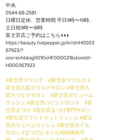
中央
0544-68-2581
日曜日定休、営業時間 平日9時〜19時、
土日祝9時〜18時
富士宮店ご予約はこちら↓↓↓
https://beauty.hotpepper.jp/kr/slnH0003
67923/?
vos=evhbksg0010xHF000021&storeId=
H000367923
#富士市マツエク
#富士宮マツエク
#
富士宮人気マツエクサロン
#富士市人
気マツエクサロン
#富士宮ボリューム
ラッシュ
#富士市バインドロック
#富
士宮まつげ
#富士宮まつげ専門サロン
#富士宮フラットマットラッシュ
#富士
市ボリュームラッシュ
#富士宮ネイル
サロン
#まつげとネイル同時施術可