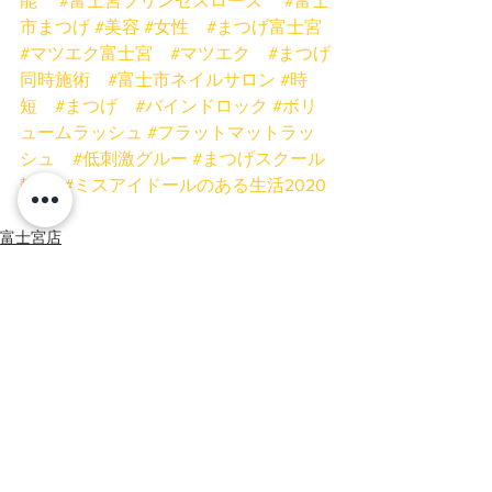
能
#富士宮プリンセスローズ
#富士
市まつげ
#美容
#女性
#まつげ富士宮
#マツエク富士宮
#マツエク
#まつげ
同時施術
#富士市ネイルサロン
#時
短
#まつげ
#バインドロック
#ボリ
ュームラッシュ
#フラットマットラッ
シュ
#低刺激グルー
#まつげスクール
静岡
#ミスアイドールのある生活2020
富士宮店
富士店
ネイル
すべて表示
最新記事