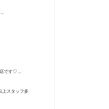
…
です♡ …
以上スタッフ多