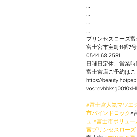
…
…
…
…
プリンセスローズ富
富士宮市宝町11番7
0544-68-2581
日曜日定休、営業時間
富士宮店ご予約はこち
https://beauty.hotpe
vos=evhbksg0010xH
#富士宮人気マツエ
市バインドロック
#
ュ
#富士市ボリュー
宮プリンセスローズ