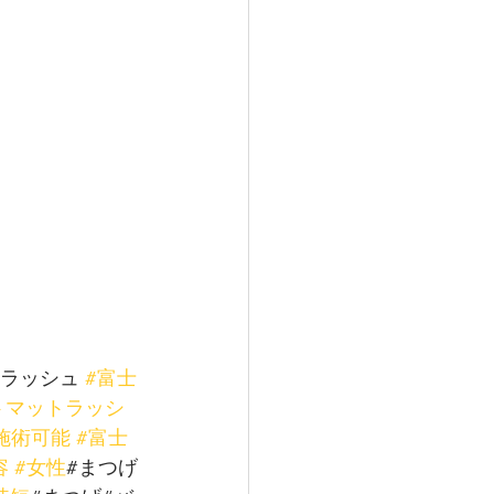
ラッシュ 
#富士
トマットラッシ
施術可能
#富士
容
#女性
#まつげ