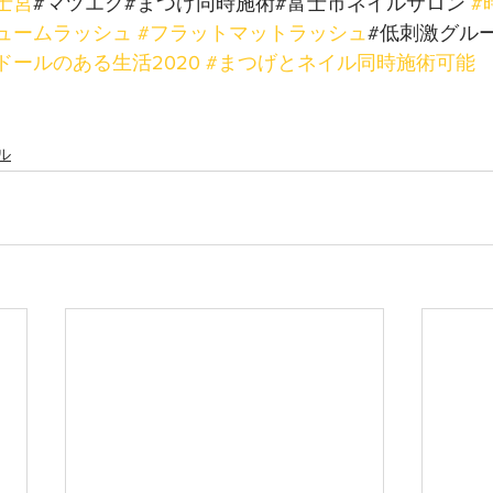
士宮
#マツエク#まつげ同時施術#富士市ネイルサロン 
#
ュームラッシュ
#フラットマットラッシュ
#低刺激グルー
ドールのある生活2020
#まつげとネイル同時施術可能
ル