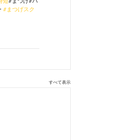
時短
#まつげ#バ
 
#まつげスク
すべて表示