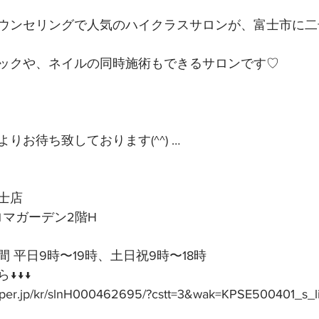
ウンセリングで人気のハイクラスサロンが、富士市に二
ックや、ネイルの同時施術もできるサロンです♡
りお待ち致しております(^^) …
士店
アロマガーデン2階H
 平日9時〜19時、土日祝9時〜18時
↓↓↓
epper.jp/kr/slnH000462695/?cstt=3&wak=KPSE500401_s_l