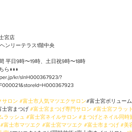
士宮店
号ヘンリーテラス1階中央
 平日9時〜19時、土日祝9時〜18時
ら↓↓↓
pper.jp/kr/slnH000367923/?
F000021&storeId=H000367923
クサロン
#富士市人気マツエクサロン
#富士宮ボリューム
富士宮まつげ 
#富士宮まつげ専門サロン
#富士宮フラッ
ムラッシュ
#富士宮ネイルサロン
#まつげとネイル同時
#富士市マツエク
#富士宮マツエク
#富士市まつげ
#美