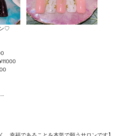
ン♡
0
1000
00
…
く、幸福であることを本気で願うサロンです】 …