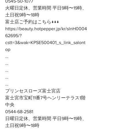
0545-50-1077
火曜日定休、営業時間 平日9時〜19時、
土日祝9時〜18時
富士店ご予約はこちら↓↓↓
https://beauty.hotpepper.jp/kr/slnH0004
62695/?
cstt=3&wak=KPSE500401_s_link_salont
op
…
…
…
…
…
プリンセスローズ富士宮店
富士宮市宝町11番7号ヘンリーテラス1階
中央
0544-68-2581
日曜日定休、営業時間 平日9時〜19時、
土日祝9時〜18時