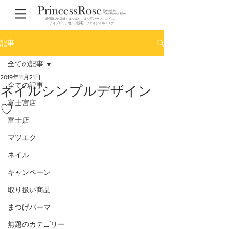
静岡県内4店舗！まつエク、まつ毛パーマ、ネイル、
アイブロウ、セルフ脱毛、フェイシャルエステ
記事
全ての記事
2019年11月21日
全ての記事
ネイルシンプルデザイン
富士宮店
♡
富士店
マツエク
ネイル
キャンペーン
取り扱い商品
まつげパーマ
無題のカテゴリー