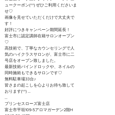
ュークーポン(^^) ぜひご利用くださいま
せ♡
画像を見せていただくだけで大丈夫で
す！
好評につきキャンペーン期間延長！
富士市に認定講師在籍サロンオープン
♡
高技術で、丁寧なカウンセリングで人
気のハイクラスサロンが、富士市に二
号店をオープン致しました。
最新技術バインドロックや、ネイルの
同時施術もできるサロンです♡
無料駐車場33台♪
皆さまの起こしを心よりお待ち致して
おります(^^) …
…
プリンセスローズ富士店
富士市平垣109-5アロマガーデン2階H