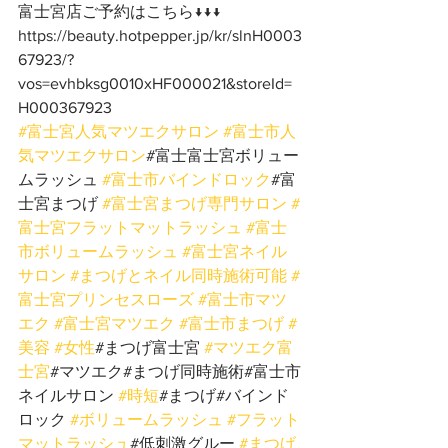
富士宮店ご予約はこちら↓↓↓
https://beauty.hotpepper.jp/kr/slnH0003
67923/?
vos=evhbksg0010xHF000021&storeId=
H000367923
#富士宮人気マツエクサロン
#富士市人
気マツエクサロン
#富士富士宮ボリュー
ムラッシュ 
#富士市バインドロック
#富
士宮まつげ 
#富士宮まつげ専門サロン
#
富士宮フラットマットラッシュ
#富士
市ボリュームラッシュ
#富士宮ネイル
サロン
#まつげとネイル同時施術可能
#
富士宮プリンセスローズ
#富士市マツ
エク
#富士宮マツエク
#富士市まつげ
#
美容
#女性
#まつげ富士宮 
#マツエク富
士宮
#マツエク#まつげ同時施術#富士市
ネイルサロン 
#時短
#まつげ#バインド
ロック 
#ボリュームラッシュ
#フラット
マットラッシュ
#低刺激グルー 
#まつげ