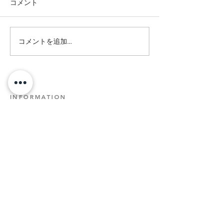
コメント
コメントを追加…
大人気♪ブロウラミネート
セラムブロウ講
×Wax脱毛♡
来ました♪
INFORMATION
富士宮店
​静岡県富士宮市宝町11-7 ヘンリーテラス1階中央
Tel.
0544-68-2581
富士店
​静岡県富士市平垣109-5 アロマガーデン 2階
Tel.
0545-50-1077
焼津店
​静岡県焼津市小川2868 Burgk03号室
Tel.
054-330-1194
​平日、土日祝 9:00～18:00 ／ 木曜日 10:00～19:00
​※不定休