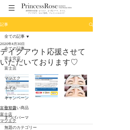
静岡県内4店舗！まつエク、まつ毛パーマ、ネイル、
アイブロウ、セルフ脱毛、フェイシャルエステ
記事
全ての記事
2020年4月30日
全ての記事
テイクアウト応援させて
富士宮店
いただいております♡
富士店
マツエク
ネイル
キャンペーン
取り扱い商品
富士宮店
富士店
まつげパーマ
マツエク
無題のカテゴリー