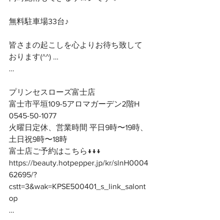
無料駐車場33台♪
皆さまの起こしを心よりお待ち致して
おります(^^) …
…
プリンセスローズ富士店
富士市平垣109-5アロマガーデン2階H
0545-50-1077
火曜日定休、営業時間 平日9時〜19時、
土日祝9時〜18時
富士店ご予約はこちら↓↓↓
https://beauty.hotpepper.jp/kr/slnH0004
62695/?
cstt=3&wak=KPSE500401_s_link_salont
op
…