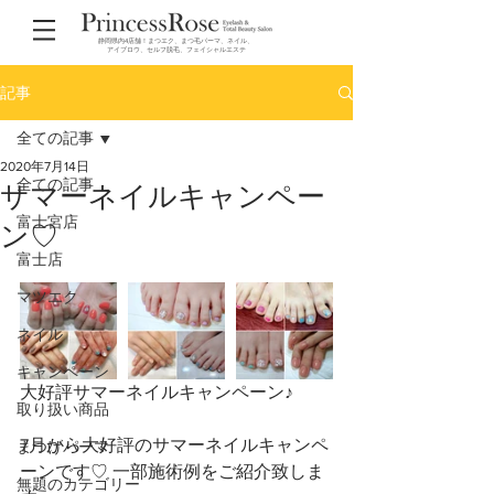
静岡県内4店舗！まつエク、まつ毛パーマ、ネイル、
アイブロウ、セルフ脱毛、フェイシャルエステ
記事
全ての記事
2020年7月14日
全ての記事
サマーネイルキャンペー
富士宮店
ン♡
富士店
マツエク
ネイル
キャンペーン
大好評サマーネイルキャンペーン♪
取り扱い商品
7月から大好評のサマーネイルキャンペ
まつげパーマ
ーンです♡ 一部施術例をご紹介致しま
無題のカテゴリー