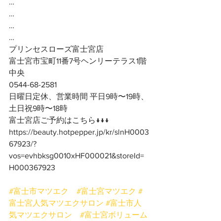
…
…
…
…
プリンセスローズ富士宮店
富士宮市宝町11番7号ヘンリーテラス1階
中央
0544-68-2581
日曜日定休、営業時間 平日9時〜19時、
土日祝9時〜18時
富士宮店ご予約はこちら↓↓↓
https://beauty.hotpepper.jp/kr/slnH0003
67923/?
vos=evhbksg0010xHF000021&storeId=
H000367923
#富士市マツエク
#富士宮マツエク
#
富士宮人気マツエクサロン
#富士市人
気マツエクサロン
#富士宮ボリューム