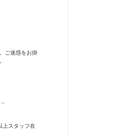
。ご迷惑をお掛
。
…
以上スタッフ在