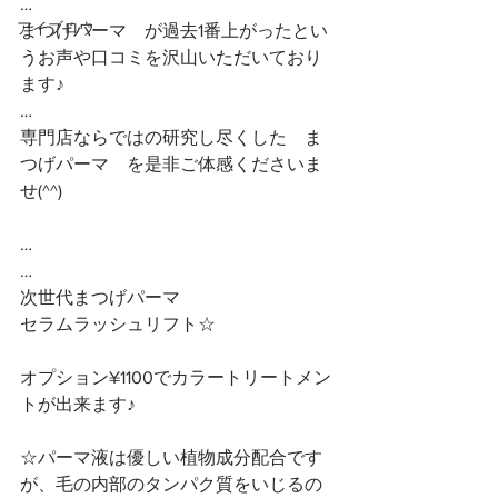
…
アイブロウ
まつげパーマ　が過去1番上がったとい
うお声や口コミを沢山いただいており
ます♪
…
専門店ならではの研究し尽くした　ま
つげパーマ　を是非ご体感くださいま
せ(^^)
…
…
次世代まつげパーマ
セラムラッシュリフト☆
オプション¥1100でカラートリートメン
トが出来ます♪
☆パーマ液は優しい植物成分配合です
が、毛の内部のタンパク質をいじるの