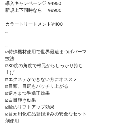
導入キャンペーン♡ ¥4950
新規上下同時なら　 ¥9900
カラートリートメント¥1100
…
…
☑️特殊機材使用で世界最速まつげパーマ
技法
☑️80度の角度で根元からしっかり持ち
上げ
☑️エクステができない方にオススメ
☑️目頭、目尻もバッチリ上がる
☑️逆さまつ毛矯正効果
☑️白目輝き効果
☑️瞼のリフトアップ効果
☑️目元用化粧品登録済みの安全なセット
剤使用
…