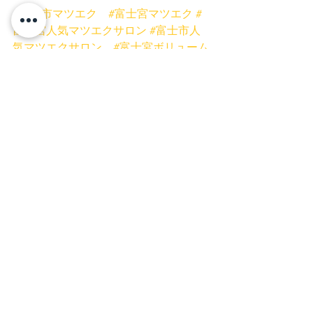
#富士市マツエク
#富士宮マツエク
#
富士宮人気マツエクサロン
#富士市人
気マツエクサロン
#富士宮ボリューム
ラッシュ
#富士市バインドロック
#富
士宮まつげ
#富士宮まつげ専門サロン
#富士宮フラットマットラッシュ
#富士
市ボリュームラッシュ
#富士宮ネイル
サロン
#まつげとネイル同時施術可
能
#富士宮プリンセスローズ
#富士
市まつげ
#まつげ富士宮
#プリンセス
ローズ
#マツエク
#まつげ同時施術
#富士市ネイルサロン
#まつげ
#バ
インドロック
#ボリュームラッシュ
#フ
ラットラッシュ
 ラッシュ　
#低刺激グ
ルー
#まつげスクール静岡
#ミスアイ
ドールエデュケーター
#富士宮まつげ
パーマ
#富士市まつげパーマ
#プリン
セスローズネイル
#まつげパーマ