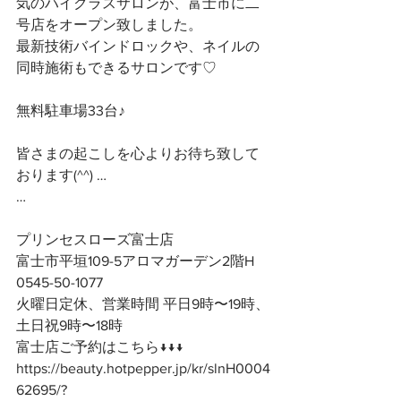
気のハイクラスサロンが、富士市に二
号店をオープン致しました。
最新技術バインドロックや、ネイルの
同時施術もできるサロンです♡
無料駐車場33台♪
皆さまの起こしを心よりお待ち致して
おります(^^) …
…
プリンセスローズ富士店
富士市平垣109-5アロマガーデン2階H
0545-50-1077
火曜日定休、営業時間 平日9時〜19時、
土日祝9時〜18時
富士店ご予約はこちら↓↓↓
https://beauty.hotpepper.jp/kr/slnH0004
62695/?