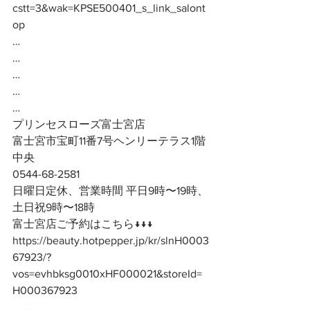
cstt=3&wak=KPSE500401_s_link_salont
op
…
…
…
…
…
プリンセスローズ富士宮店
富士宮市宝町11番7号ヘンリーテラス1階
中央
0544-68-2581
日曜日定休、営業時間 平日9時〜19時、
土日祝9時〜18時
富士宮店ご予約はこちら↓↓↓
https://beauty.hotpepper.jp/kr/slnH0003
67923/?
vos=evhbksg0010xHF000021&storeId=
H000367923