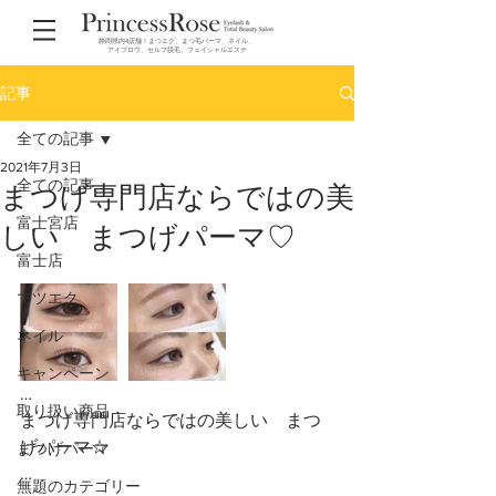
静岡県内4店舗！まつエク、まつ毛パーマ、ネイル、
アイブロウ、セルフ脱毛、フェイシャルエステ
記事
全ての記事
2021年7月3日
全ての記事
まつげ専門店ならではの美
富士宮店
しい まつげパーマ♡
富士店
マツエク
ネイル
キャンペーン
…
取り扱い商品
まつげ専門店ならではの美しい　まつ
げパーマ☆
まつげパーマ
…
無題のカテゴリー