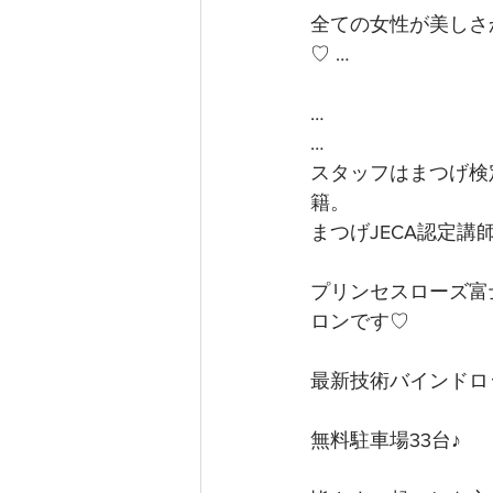
全ての女性が美しさ
♡ …
…
…
スタッフはまつげ検
籍。
まつげJECA認定
プリンセスローズ富
ロンです♡
最新技術バインドロ
無料駐車場33台♪