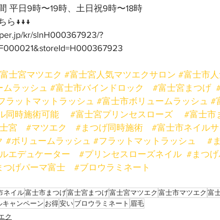
 平日9時〜19時、土日祝9時〜18時
ら↓↓↓
pper.jp/kr/slnH000367923/?
F000021&storeId=H000367923
#富士宮マツエク
#富士宮人気マツエクサロン
#富士市
ームラッシュ
#富士市バインドロック
#富士宮まつげ
フラットマットラッシュ
#富士市ボリュームラッシュ
#
ル同時施術可能
#富士宮プリンセスローズ
#富士市
富士宮
#マツエク
#まつげ同時施術
#富士市ネイルサ
ク
#ボリュームラッシュ
#フラットマットラッシュ
#
ールエデュケーター
#プリンセスローズネイル
#まつげ
まつげパーマ富士
#ブロウラミネート
市ネイル
富士市まつげ
富士宮まつげ
富士宮マツエク
富士市マツエク
富
ルキャンペーン
お得
安い
ブロウラミネート
眉毛
エク