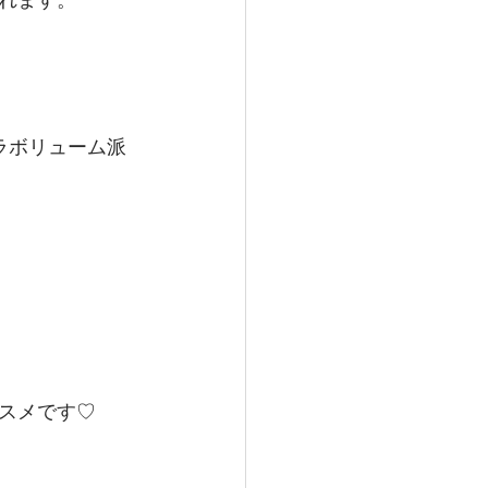
れます。
ラボリューム派
スメです♡