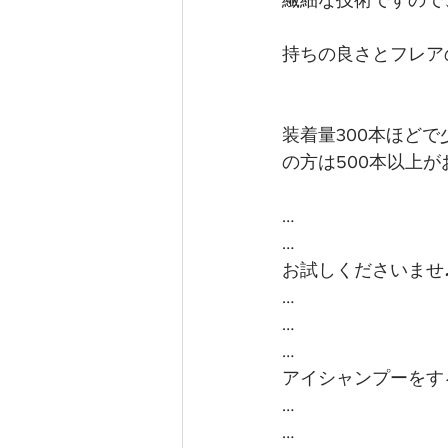
繊細な技術ですので
持ちの良さとフレアの
装着量300本ほど
の方は500本以上
…
…
お試しくださいませ
…
…
…
アイシャンプーをす
…
…