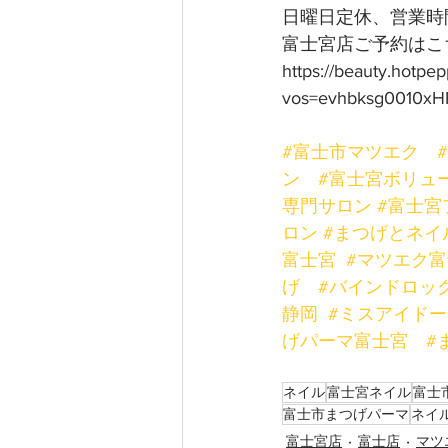
日曜日定休、営業時間
富士宮店ご予約はこち
https://beauty.hotpe
vos=evhbksg0010xH
#富士市マツエク
ン
#富士宮ボリュ
専門サロン
#富士宮
ロン
#まつげとネイ
富士宮
#マツエク
げ
#バインドロッ
静岡
#ミスアイド
げパーマ富士宮
#
ネイル
富士宮ネイル
富士
富士市まつげパーマ
ネイ
富士宮店
富士店
マツ