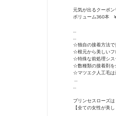
元気が出るクーポン
ボリューム360本　¥
…
…
☆独自の接着方法で
☆根元から美しいフ
☆特殊な前処理シス
☆数種類の接着剤を
☆マツエク人工毛は
 …
…
プリンセスローズは
【全ての女性が美し