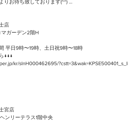
りお待ち致しております(^^) …
士店
アロマガーデン2階H
 平日9時〜19時、土日祝9時〜18時
↓↓↓
epper.jp/kr/slnH000462695/?cstt=3&wak=KPSE500401_s_l
士宮店
号ヘンリーテラス1階中央