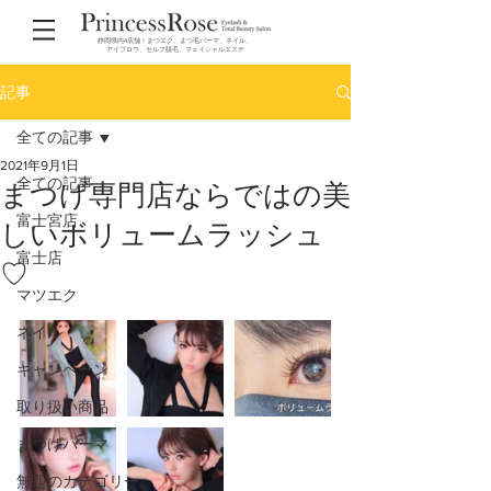
静岡県内4店舗！まつエク、まつ毛パーマ、ネイル、
アイブロウ、セルフ脱毛、フェイシャルエステ
記事
全ての記事
2021年9月1日
全ての記事
まつげ専門店ならではの美
富士宮店
しいボリュームラッシュ
富士店
♡
マツエク
ネイル
キャンペーン
取り扱い商品
まつげパーマ
無題のカテゴリー