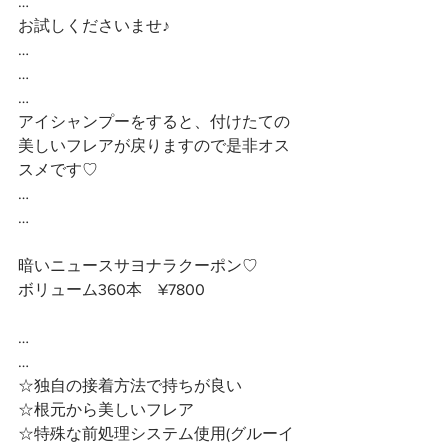
…
お試しくださいませ♪
…
…
…
アイシャンプーをすると、付けたての
美しいフレアが戻りますので是非オス
スメです♡
…
…
暗いニュースサヨナラクーポン♡
ボリューム360本　¥7800
…
…
☆独自の接着方法で持ちが良い
☆根元から美しいフレア
☆特殊な前処理システム使用(グルーイ