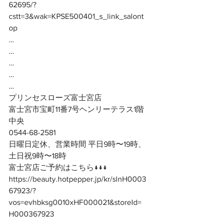
62695/?
cstt=3&wak=KPSE500401_s_link_salont
op
…
…
…
…
…
プリンセスローズ富士宮店
富士宮市宝町11番7号ヘンリーテラス1階
中央
0544-68-2581
日曜日定休、営業時間 平日9時〜19時、
土日祝9時〜18時
富士宮店ご予約はこちら↓↓↓
https://beauty.hotpepper.jp/kr/slnH0003
67923/?
vos=evhbksg0010xHF000021&storeId=
H000367923