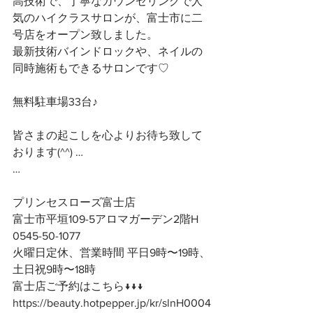
高技術で、丁寧なカウンセリングで人
気のハイクラスサロンが、富士市に二
号店をオープン致しました。
最新技術バインドロックや、ネイルの
同時施術もできるサロンです♡
無料駐車場33台♪
皆さまの起こしを心よりお待ち致して
おります(^^) …
…
プリンセスローズ富士店
富士市平垣109-5アロマガーデン2階H
0545-50-1077
火曜日定休、営業時間 平日9時〜19時、
土日祝9時〜18時
富士店ご予約はこちら↓↓↓
https://beauty.hotpepper.jp/kr/slnH0004