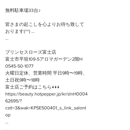
無料駐車場33台♪
皆さまの起こしを心よりお待ち致して
おります(^^) …
…
プリンセスローズ富士店
富士市平垣109-5アロマガーデン2階H
0545-50-1077
火曜日定休、営業時間 平日9時〜19時、
土日祝9時〜18時
富士店ご予約はこちら↓↓↓
https://beauty.hotpepper.jp/kr/slnH0004
62695/?
cstt=3&wak=KPSE500401_s_link_salont
op
…
…