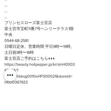
…
…
…
プリンセスローズ富士宮店
富士宮市宝町11番7号ヘンリーテラス1階
中央
0544-68-2581
日曜日定休、営業時間 平日9時〜19時、
土日祝9時〜18時
富士宮店ご予約はこちら↓↓↓
https://beauty.hotpepper.jp/kr/slnH0003
67923/?
vos=evhbksg0010xHF000021&storeId=
H000367923
#富士市マツエク
#富士宮マツエク
#
富士宮人気マツエクサロン
#富士市人
気マツエクサロン
#富士宮ボリューム