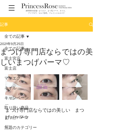
静岡県内4店舗！まつエク、まつ毛パーマ、ネイル、
アイブロウ、セルフ脱毛、フェイシャルエステ
記事
全ての記事
2021年9月25日
全ての記事
まつげ専門店ならではの美
富士宮店
しいまつげパーマ♡
富士店
マツエク
ネイル
キャンペーン
…
取り扱い商品
まつげ専門店ならではの美しい　まつ
げパーマ☆
まつげパーマ
…
無題のカテゴリー