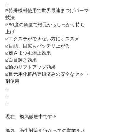
…
☑️特殊機材使用で世界最速まつげパーマ
技法
☑️80度の角度で根元からしっかり持ち
上げ
☑️エクステができない方にオススメ
☑️目頭、目尻もバッチリ上がる
☑️逆さまつ毛矯正効果
☑️白目輝き効果
☑️瞼のリフトアップ効果
☑️目元用化粧品登録済みの安全なセット
剤使用
…
…
…
現在、換気徹底中です⚠️
換気、衛生対策を行なっての営業をさ