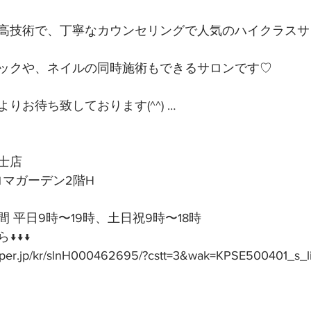
高技術で、丁寧なカウンセリングで人気のハイクラスサ
ックや、ネイルの同時施術もできるサロンです♡
りお待ち致しております(^^) …
士店
アロマガーデン2階H
 平日9時〜19時、土日祝9時〜18時
↓↓↓
epper.jp/kr/slnH000462695/?cstt=3&wak=KPSE500401_s_l