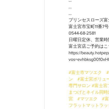
…
…
…
プリンセスローズ富
富士宮市宝町11番7
0544-68-2581
日曜日定休、営業時間
富士宮店ご予約はこち
https://beauty.hotpe
vos=evhbksg0010xH
#富士市マツエク
ン
#富士宮ボリュ
専門サロン
#富士宮
まつげとネイル同時
宮
#マツエク
#
フラットマットラッ