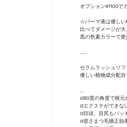
オプション¥1100
☆パーマ液は優しい
比べてダメージが大
黒の色素カラーで更
……
セラムラッシュリフ
優しい植物成分配合
…
☑️80度の角度で根
☑️エクステができな
☑️目頭、目尻もバッ
☑️逆さまつ毛矯正効