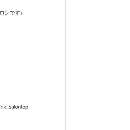
ロンです♪
ink_salontop