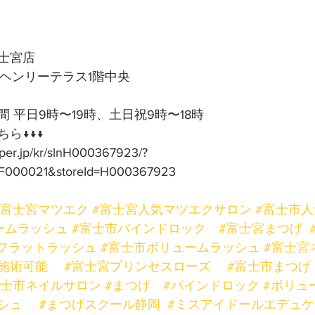
士宮店
号ヘンリーテラス1階中央
 平日9時〜19時、土日祝9時〜18時
ら↓↓↓
pper.jp/kr/slnH000367923/?
F000021&storeId=H000367923
#富士宮マツエク
#富士宮人気マツエクサロン
#富士市
ームラッシュ
#富士市バインドロック
#富士宮まつげ
フラットラッシュ
#富士市ボリュームラッシュ
#富士宮
施術可能
#富士宮プリンセスローズ
#富士市まつげ
富士市ネイルサロン
#まつげ
#バインドロック
#ボリュ
シュ
#まつげスクール静岡
#ミスアイドールエデュ