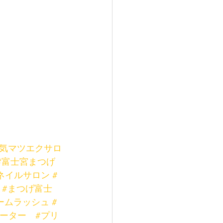
人気マツエクサロ
#富士宮まつげ
ネイルサロン
#
#まつげ富士
ームラッシュ
#
ケーター
#プリ