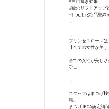
☑️白目輝き効果
☑️瞼のリフトアップ
☑️目元用化粧品登
…
…
…
プリンセスローズは
【全ての女性が美し
全ての女性が美しさ
♡ …
…
…
スタッフはまつげ検
籍。
まつげJECA認定