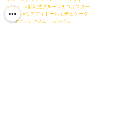
ッシュ
#低刺激グルー
#まつげスクー
ル静岡
#ミスアイドールエデュケータ
ー
#プリンセスローズネイル
ネイル
富士宮ネイル
富士市ネイル
富士市まつげ
富士宮まつげ
富士宮マツエク
富士市マツエク
富士宮まつげパーマ
富士市まつげパーマ
ネイルキャンペーン
お得
安い
富士宮店
富士店
キャンペーン
すべて表示
最新記事