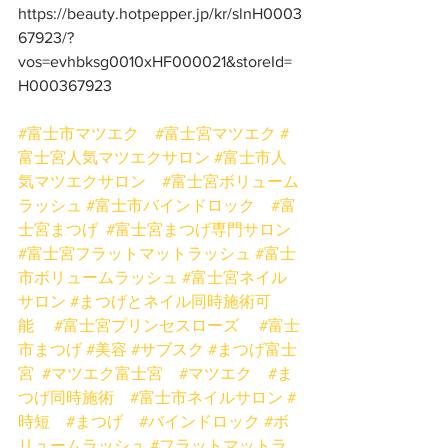
https://beauty.hotpepper.jp/kr/slnH0003
67923/?
vos=evhbksg0010xHF000021&storeId=
H000367923
#富士市マツエク
#富士宮マツエク
#
富士宮人気マツエクサロン
#富士市人
気マツエクサロン
#富士宮ボリューム
ラッシュ
#富士市バインドロック
#富
士宮まつげ
#富士宮まつげ専門サロン
#富士宮フラットマットラッシュ
#富士
市ボリュームラッシュ
#富士宮ネイル
サロン
#まつげとネイル同時施術可
能
#富士宮プリンセスローズ
#富士
市まつげ
#美容
#サブスク
#まつげ富士
宮
#マツエク富士宮
#マツエク
#ま
つげ同時施術
#富士市ネイルサロン
#
時短
#まつげ
#バインドロック
#ボ
リュームラッシュ
#フラットマットラ