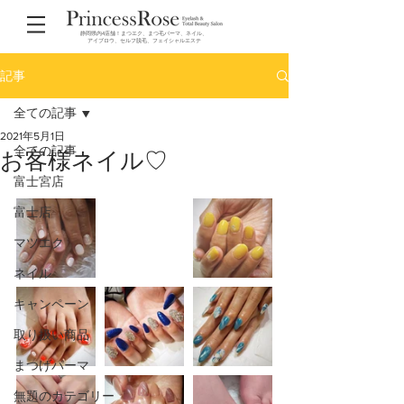
静岡県内4店舗！まつエク、まつ毛パーマ、ネイル、
アイブロウ、セルフ脱毛、フェイシャルエステ
記事
全ての記事
2021年5月1日
全ての記事
お客様ネイル♡
富士宮店
富士店
マツエク
ネイル
キャンペーン
取り扱い商品
まつげパーマ
無題のカテゴリー