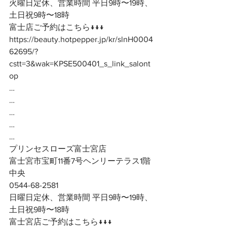
火曜日定休、営業時間 平日9時〜19時、
土日祝9時〜18時
富士店ご予約はこちら↓↓↓
https://beauty.hotpepper.jp/kr/slnH0004
62695/?
cstt=3&wak=KPSE500401_s_link_salont
op
…
…
…
…
…
プリンセスローズ富士宮店
富士宮市宝町11番7号ヘンリーテラス1階
中央
0544-68-2581
日曜日定休、営業時間 平日9時〜19時、
土日祝9時〜18時
富士宮店ご予約はこちら↓↓↓