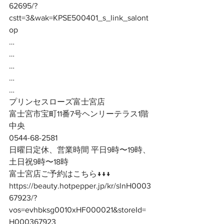
62695/?
cstt=3&wak=KPSE500401_s_link_salont
op
…
…
…
…
…
プリンセスローズ富士宮店
富士宮市宝町11番7号ヘンリーテラス1階
中央
0544-68-2581
日曜日定休、営業時間 平日9時〜19時、
土日祝9時〜18時
富士宮店ご予約はこちら↓↓↓
https://beauty.hotpepper.jp/kr/slnH0003
67923/?
vos=evhbksg0010xHF000021&storeId=
H000367923