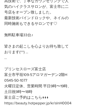
高技術で、丁寧なカウンセリングで人
気のハイクラスサロンが、富士市に二
号店をオープン致しました。
最新技術バインドロックや、ネイルの
同時施術もできるサロンです♡
無料駐車場33台♪
皆さまの起こしを心よりお待ち致して
おります(^^) …
…
プリンセスローズ富士店
富士市平垣109-5アロマガーデン2階H
0545-50-1077
火曜日定休、営業時間 平日9時〜19時、
土日祝9時〜18時
富士店ご予約はこちら↓↓↓
https://beauty.hotpepper.jp/kr/slnH0004