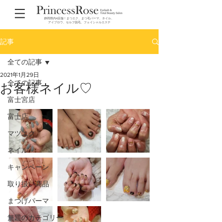
静岡県内4店舗！まつエク、まつ毛パーマ、ネイル、
アイブロウ、セルフ脱毛、フェイシャルエステ
記事
全ての記事
2021年1月29日
全ての記事
お客様ネイル♡
富士宮店
富士店
マツエク
ネイル
キャンペーン
取り扱い商品
まつげパーマ
無題のカテゴリー